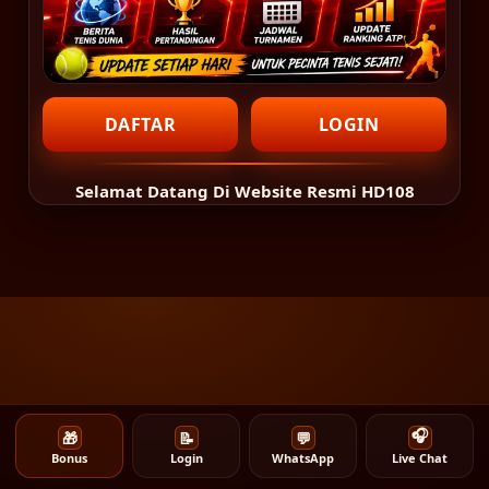
DAFTAR
LOGIN
Selamat Datang Di Website Resmi HD108
🎧
🎁
📝
💬
Bonus
Login
WhatsApp
Live Chat